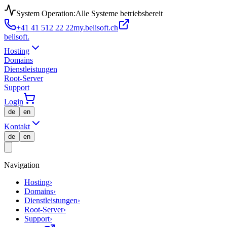
System Operation:
Alle Systeme betriebsbereit
+41 41 512 22 22
my.belisoft.ch
belisoft
.
Hosting
Domains
Dienstleistungen
Root-Server
Support
Login
de
en
Kontakt
de
en
Navigation
Hosting
›
Domains
›
Dienstleistungen
›
Root-Server
›
Support
›