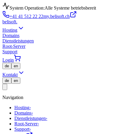
System Operation:
Alle Systeme betriebsbereit
+41 41 512 22 22
my.belisoft.ch
belisoft
.
Hosting
Domains
Dienstleistungen
Root-Server
Support
Login
de
en
Kontakt
de
en
Navigation
Hosting
›
Domains
›
Dienstleistungen
›
Root-Server
›
Support
›